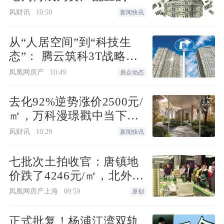
选项”？
风财讯
10:50
新闻快讯
从“人居空间”到“科技生
态”： 腾云筑科3T战略无
锡首发，生态圈协同重构
凤凰网房产
10:49
房企动态
未来人居
去化92%逆势涨价2500元/
㎡，万科漫璟戳中当下最
缺的松弛生活
风财讯
10:29
新闻快讯
七批次土拍收官：唐镇地
价跌了4246元/㎡，北外滩
来了两位温州首富
凤凰网房产上海
09:59
原创
正式批复！杨浦江湾双轨