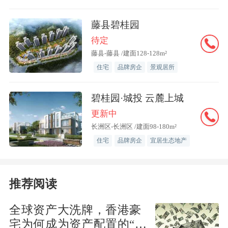
藤县碧桂园
待定
藤县-藤县 /建面128-128m²
住宅
品牌房企
景观居所
碧桂园·城投 云麓上城
更新中
长洲区-长洲区 /建面98-180m²
住宅
品牌房企
宜居生态地产
推荐阅读
全球资产大洗牌，香港豪
宅为何成为资产配置的“必