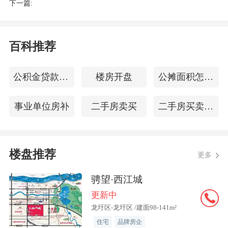
下一篇:
“卖得不错，前段时间一取证就卖了好几
套。”在成都一个热门区域的高端楼盘，
销售人员表示，该楼盘在售户型最低面积
百科推荐
为190平方米，售价超600万元。
公积金贷款担保
楼房开盘
公摊面积怎么算
“今年4月，成都新房加二手房成交量约3
万套。”一位贝壳经纪人对记者表示，二
事业单位房补
二手房卖买
二手房买卖的流程
手房成交数据更好一些。
有分析人士认为，今年5月和6月这两个月
楼盘推荐
更多
的窗口期，将是观察楼市新政实际成色的
骋望·西江城
关键阶段。成交量能否显著回升、价格能
更新中
否企稳，都等待市场给出最直接的答案。
龙圩区-龙圩区 /建面98-141m²
住宅
品牌房企