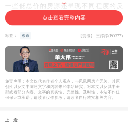
一些低总价的房源还呈现不同程度的反
弹。有门店经理告诉记者，3、4月份其片
点击查看完整内容
区客户的带看量、房源成交量均明显反
弹，“五一”假期门店也没有闲下来。
标签：
【责编】 王婷婷(PO377)
楼市
深圳链家湖贝华润旗舰店商圈经理张卫对
记者表示，许多购房者行动迅速，楼市新
政发布后的咨询和带看量明显上升。在紧
邻深圳的
惠州
市，抽样监测数据显示，5
免责声明：本文仅代表作者个人观点，与凤凰网房产无关。其原
创性以及文中陈述文字和内容未经本站证实，对本文以及其中全
月1日至4日全市新建商品住房项目日均来
部或者部分内容、文字的真实性、完整性、及时性，本站不作任
访量1539批，较去年同期增长38.2%；住
何保证或承诺，请读者仅作参考，请读者自行核实相关内容。
宅日均认购150.5套，较去年同期增长15.
9%，政策有效带动了楼市活力释放。
上一篇: