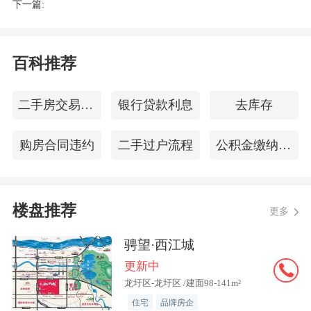
下一篇:
4、无主财产
百科推荐
这个很容易理解，就是无人认领的房
产。这个也可以进行拍卖，但现实生活中
二手房交易个税
银行贷款利息
去库存
几乎很少发生。
购房合同违约
二手过户流程
公积金缴纳查询
法拍房的落户流程
法拍房的落户和购买流程，大家是要
楼盘推荐
更多
多多了解的。这样，大家在处理一些琐事
的时候，才能够避免不必要的误区，提高
骋望·西江城
办事效率，从而让自己快速获得
房子的产
更新中
龙圩区-龙圩区 /建面98-141m²
权
，让自己及时落户。法拍房的落户是很
住宅
品牌房企