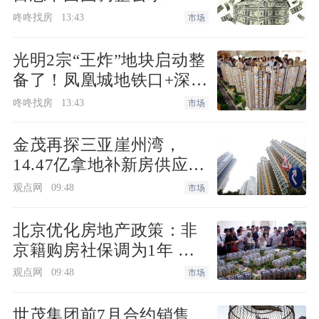
咚咚找房
13:43
以，大家要注意有租赁合同的法拍房。
市场
光明2宗“王炸”地块启动整
其次，购买法拍房，再与卖房者签订
备了！凤凰城地铁口+深实
合约之前，大家要了解房子的水电费以及
验+商业环绕
咚咚找房
13:43
市场
燃气费有没有欠费的情况。要知道，一旦
签订合约之后，再发现费用方面的问题，
金茂再探三亚崖州湾，
大家就无法与原住户进行协商了。所有的
14.47亿拿地补新房供应缺
欠费，都需要自己承担。所以，这一点，
口
观点网
09:48
市场
大家也要注意。最后，大家还需要对房屋
进行质量检测，确保房屋的安全没有问题
北京优化房地产政策：非
后，方可入住。
京籍购房社保调为1年 公
积金最高可贷340万元
观点网
09:48
市场
看完上面的介绍之后，大家应该懂得
什么情况下的房子会变成法拍房以及法拍
世茂集团前7月合约销售