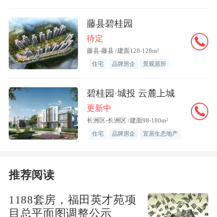
简单的，只要大家确认法拍房的原住户的
户口已经迁走，且已经签订了房屋买卖合
藤县碧桂园
约，并且获得了房子的产权。之后，大家
待定
带上所有的买房资料和证明，到相关机构
藤县-藤县 /建面128-128m²
办理过户就可以了。
住宅
品牌房企
景观居所
法拍房的落户流程并不复杂，只是在
碧桂园·城投 云麓上城
落户的过程中，大家会遇到一些特殊的情
更新中
长洲区-长洲区 /建面98-180m²
况，对于这些特殊的情况，大家要懂得怎
住宅
品牌房企
宜居生态地产
么处理。比如，如果大家碰到法拍房有租
赁的情况，这个时候，大家一定要了解法
拍房的租赁合同的时间。如果租赁合同的
推荐阅读
时间比较长，大家还是要另外选择其他的
1188套房，福田英才苑项
房源。要知道，在房屋买卖过程中有一条
目总平面图调整公示
明文规定，那就是“买卖不破租赁”。所