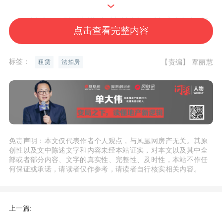
比如：张某借李某的钱，约定以自有
点击查看完整内容
房产
抵押给李某，到期不能还款，根据
《担保法》的规定，李某不能直接取得抵
标签：
【责编】 覃丽慧
租赁
法拍房
押房产，也只能向法院申请张某还款，并
出示抵押或借款协议，要求法院在执行阶
段拍卖张某的房产来还款；
3、司法没收产生
免责声明：本文仅代表作者个人观点，与凤凰网房产无关。其原
创性以及文中陈述文字和内容未经本站证实，对本文以及其中全
部或者部分内容、文字的真实性、完整性、及时性，本站不作任
比如：刑事案件中有判决没收犯罪嫌
何保证或承诺，请读者仅作参考，请读者自行核实相关内容。
疑人个人全部财产，如该财产涉及
不动
产
，该不动产依法可进行拍卖，变现后的
上一篇:
钱款收归国库；